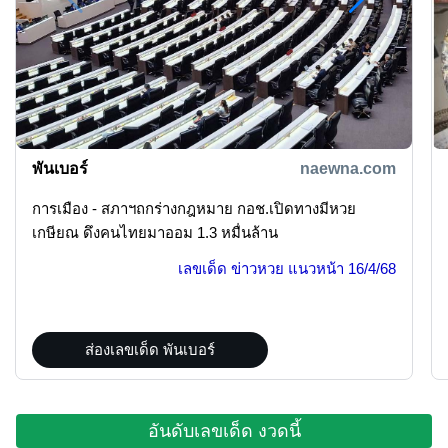
พันเบอร์
naewna.com
การเมือง - สภาฯถกร่างกฎหมาย กอช.เปิดทางมีหวย
เกษียณ ดึงคนไทยมาออม 1.3 หมื่นล้าน
เลขเด็ด ข่าวหวย แนวหน้า
16/4/68
ส่องเลขเด็ด พันเบอร์
อันดับเลขเด็ด งวดนี้