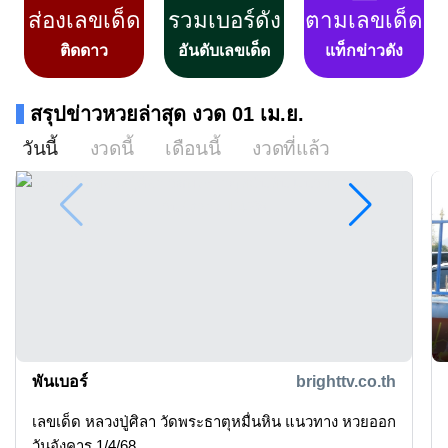
ส่องเลขเด็ด
รวมเบอร์ดัง
ตามเลขเด็ด
ติดดาว
อันดับเลขเด็ด
แท็กข่าวดัง
สรุปข่าวหวยล่าสุด งวด 01 เม.ย.
วันนี้
งวดนี้
เดือนนี้
งวดที่แล้ว
พันเบอร์
brighttv.co.th
เลขเด็ด หลวงปู่ศิลา วัดพระธาตุหมื่นหิน แนวทาง หวยออก
วันอังคาร 1/4/68