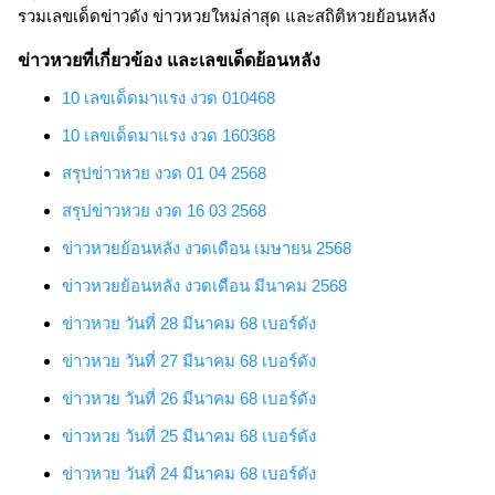
รวมเลขเด็ดข่าวดัง ข่าวหวยใหม่ล่าสุด และสถิติหวยย้อนหลัง
ข่าวหวยที่เกี่ยวข้อง และเลขเด็ดย้อนหลัง
10 เลขเด็ดมาแรง งวด 010468
10 เลขเด็ดมาแรง งวด 160368
สรุปข่าวหวย งวด 01 04 2568
สรุปข่าวหวย งวด 16 03 2568
ข่าวหวยย้อนหลัง งวดเดือน เมษายน 2568
ข่าวหวยย้อนหลัง งวดเดือน มีนาคม 2568
ข่าวหวย
วันที่ 28 มีนาคม 68
เบอร์ดัง
ข่าวหวย
วันที่ 27 มีนาคม 68
เบอร์ดัง
ข่าวหวย
วันที่ 26 มีนาคม 68
เบอร์ดัง
ข่าวหวย
วันที่ 25 มีนาคม 68
เบอร์ดัง
ข่าวหวย
วันที่ 24 มีนาคม 68
เบอร์ดัง