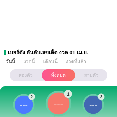
เบอร์ดัง อันดับเลขเด็ด งวด 01 เม.ย.
วันนี้
งวดนี้
เดือนนี้
งวดที่แล้ว
สองตัว
ทั้งหมด
สามตัว
1
2
3
---
---
---