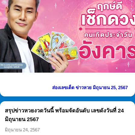
ส่องเลขเด็ด ข่าวหวย มิถุนายน 25, 2567
สรุปข่าวหวยงวดวันนี้ พร้อมจัดอันดับ เลขดังวันที่ 24
มิถุนายน 2567
มิถุนายน 24, 2567