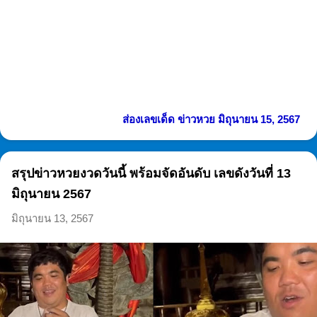
ส่องเลขเด็ด ข่าวหวย มิถุนายน 15, 2567
สรุปข่าวหวยงวดวันนี้ พร้อมจัดอันดับ เลขดังวันที่ 13
มิถุนายน 2567
มิถุนายน 13, 2567