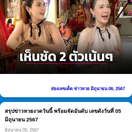
ส่องเลขเด็ด ข่าวหวย มิถุนายน 06, 2567
สรุปข่าวหวยงวดวันนี้ พร้อมจัดอันดับ เลขดังวันที่ 05
มิถุนายน 2567
มิถุนายน 05, 2567