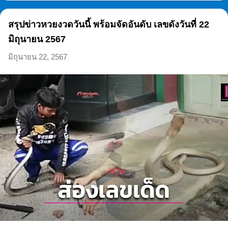
สรุปข่าวหวยงวดวันนี้ พร้อมจัดอันดับ เลขดังวันที่ 22
มิถุนายน 2567
มิถุนายน 22, 2567