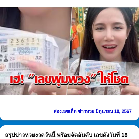
ส่องเลขเด็ด ข่าวหวย มิถุนายน 18, 2567
สรุปข่าวหวยงวดวันนี้ พร้อมจัดอันดับ เลขดังวันที่ 18