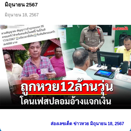
มิถุนายน 2567
มิถุนายน 18, 2567
ส่องเลขเด็ด ข่าวหวย มิถุนายน 18, 2567