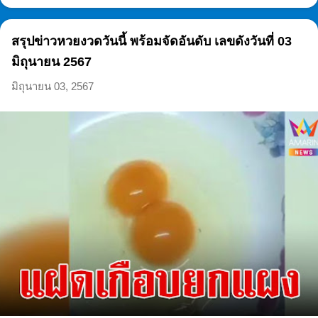
สรุปข่าวหวยงวดวันนี้ พร้อมจัดอันดับ เลขดังวันที่ 03
มิถุนายน 2567
มิถุนายน 03, 2567