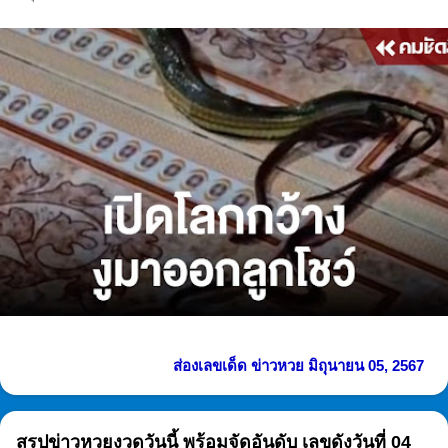
ส่องเลขเด็ด ข่าวหวย มิถุนายน 05, 2567
สรุปข่าวหวยงวดวันนี้ พร้อมจัดอันดับ เลขดังวันที่ 04