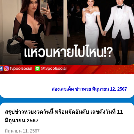
ส่องเลขเด็ด ข่าวหวย มิถุนายน 12, 2567
สรุปข่าวหวยงวดวันนี้ พร้อมจัดอันดับ เลขดังวันที่ 11
มิถุนายน 2567
มิถุนายน 11, 2567