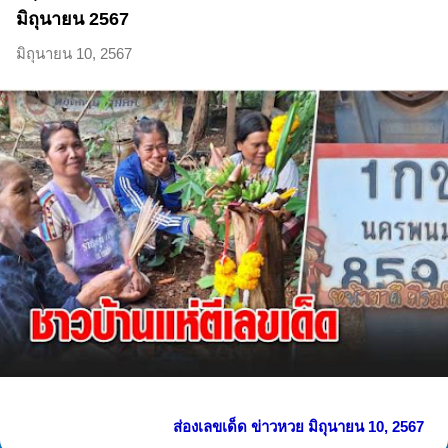
มิถุนายน 2567
มิถุนายน 10, 2567
ส่องเลขเด็ด ข่าวหวย มิถุนายน 10, 2567