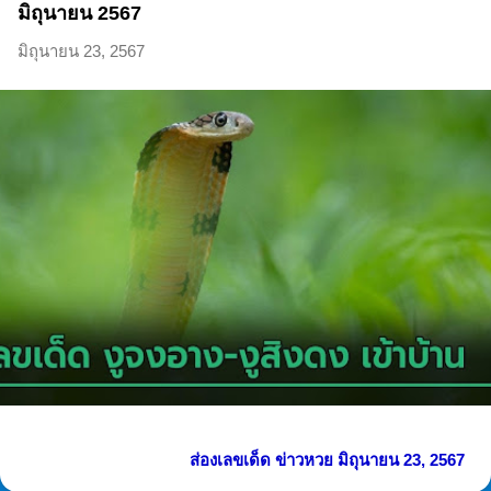
มิถุนายน 2567
มิถุนายน 23, 2567
ส่องเลขเด็ด ข่าวหวย มิถุนายน 23, 2567