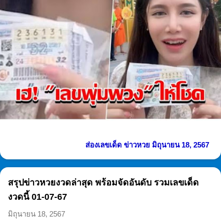
ส่องเลขเด็ด ข่าวหวย มิถุนายน 18, 2567
สรุปข่าวหวยงวดล่าสุด พร้อมจัดอันดับ รวมเลขเด็ด
งวดนี้ 01-07-67
มิถุนายน 18, 2567