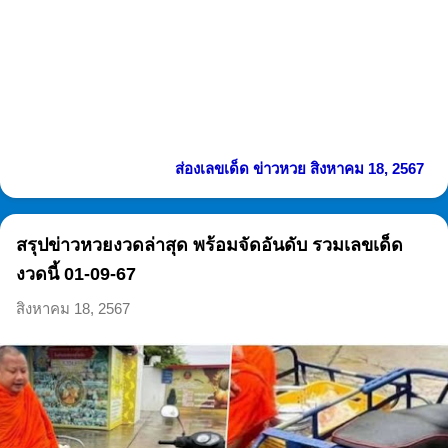
ส่องเลขเด็ด ข่าวหวย สิงหาคม 18, 2567
สรุปข่าวหวยงวดล่าสุด พร้อมจัดอันดับ รวมเลขเด็ด
งวดนี้ 01-09-67
สิงหาคม 18, 2567