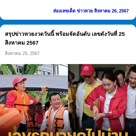
ส่องเลขเด็ด ข่าวหวย สิงหาคม 26, 2567
สรุปข่าวหวยงวดวันนี้ พร้อมจัดอันดับ เลขดังวันที่ 25
สิงหาคม 2567
สิงหาคม 25, 2567