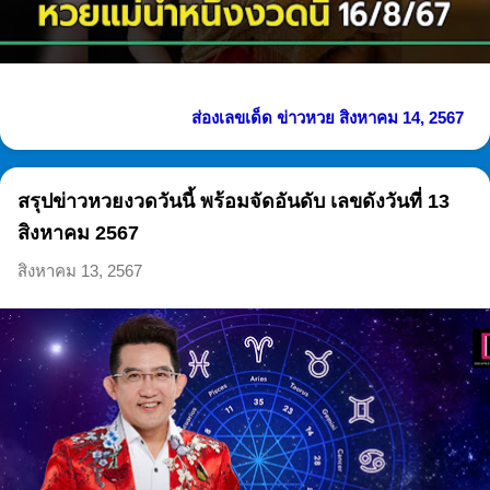
ส่องเลขเด็ด ข่าวหวย สิงหาคม 14, 2567
สรุปข่าวหวยงวดวันนี้ พร้อมจัดอันดับ เลขดังวันที่ 13
สิงหาคม 2567
สิงหาคม 13, 2567