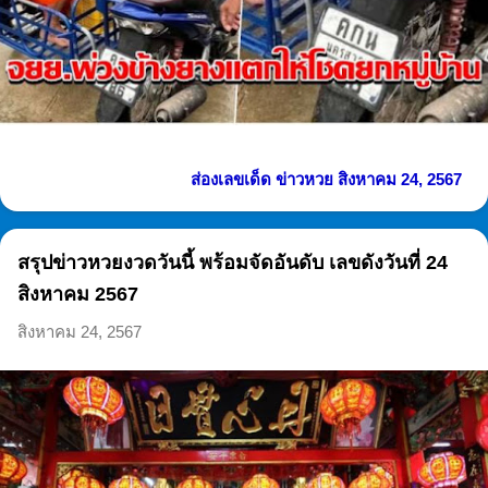
ส่องเลขเด็ด ข่าวหวย สิงหาคม 24, 2567
สรุปข่าวหวยงวดวันนี้ พร้อมจัดอันดับ เลขดังวันที่ 24
สิงหาคม 2567
สิงหาคม 24, 2567