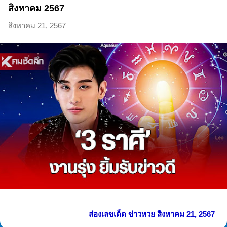
สิงหาคม 2567
สิงหาคม 21, 2567
ส่องเลขเด็ด ข่าวหวย สิงหาคม 21, 2567