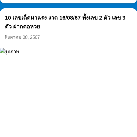
10 เลขเด็ดมาแรง งวด 16/08/67 ทั้งเลข 2 ตัว เลข 3
ตัว ฝากคอหวย
สิงหาคม 08, 2567