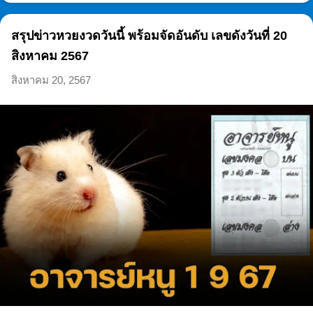
สรุปข่าวหวยงวดวันนี้ พร้อมจัดอันดับ เลขดังวันที่ 20
สิงหาคม 2567
สิงหาคม 20, 2567