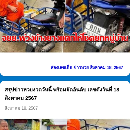
ส่องเลขเด็ด ข่าวหวย สิงหาคม 18, 2567
สรุปข่าวหวยงวดวันนี้ พร้อมจัดอันดับ เลขดังวันที่ 18
สิงหาคม 2567
สิงหาคม 18, 2567