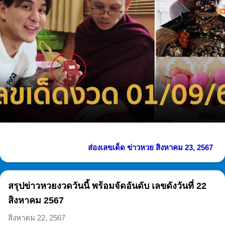
ส่องเลขเด็ด ข่าวหวย สิงหาคม 23, 2567
สรุปข่าวหวยงวดวันนี้ พร้อมจัดอันดับ เลขดังวันที่ 22
สิงหาคม 2567
สิงหาคม 22, 2567