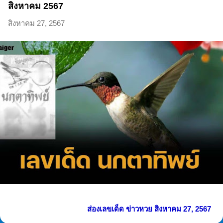
สิงหาคม 2567
สิงหาคม 27, 2567
ส่องเลขเด็ด ข่าวหวย สิงหาคม 27, 2567