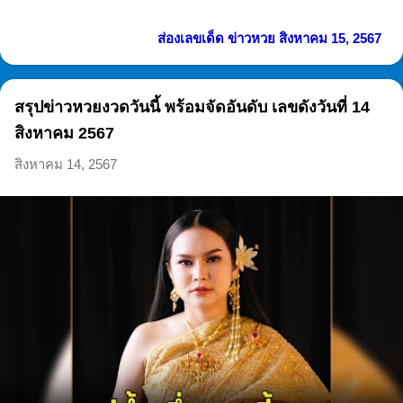
ส่องเลขเด็ด ข่าวหวย สิงหาคม 15, 2567
สรุปข่าวหวยงวดวันนี้ พร้อมจัดอันดับ เลขดังวันที่ 14
สิงหาคม 2567
สิงหาคม 14, 2567