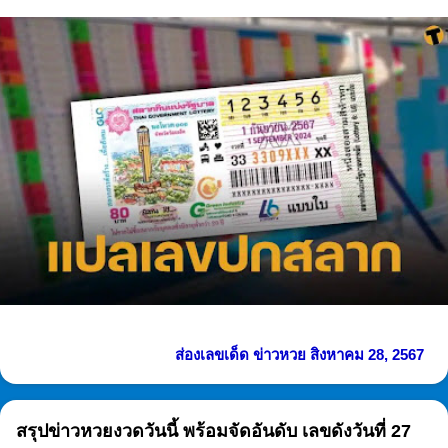
ส่องเลขเด็ด ข่าวหวย สิงหาคม 28, 2567
สรุปข่าวหวยงวดวันนี้ พร้อมจัดอันดับ เลขดังวันที่ 27