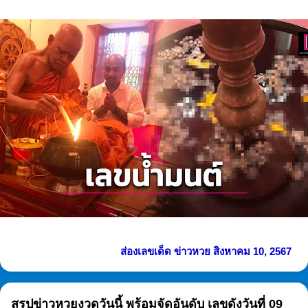
ส่องเลขเด็ด ข่าวหวย สิงหาคม 10, 2567
สรุปข่าวหวยงวดวันนี้ พร้อมจัดอันดับ เลขดังวันที่ 09