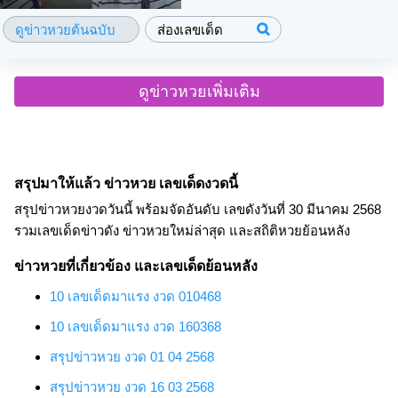
ดูข่าวหวยต้นฉบับ
ส่องเลขเด็ด
ดูข่าวหวยเพิ่มเติม
สรุปมาให้แล้ว ข่าวหวย เลขเด็ดงวดนี้
สรุปข่าวหวยงวดวันนี้ พร้อมจัดอันดับ เลขดังวันที่ 30 มีนาคม 2568
รวมเลขเด็ดข่าวดัง ข่าวหวยใหม่ล่าสุด และสถิติหวยย้อนหลัง
ข่าวหวยที่เกี่ยวข้อง และเลขเด็ดย้อนหลัง
10 เลขเด็ดมาแรง งวด 010468
10 เลขเด็ดมาแรง งวด 160368
สรุปข่าวหวย งวด 01 04 2568
สรุปข่าวหวย งวด 16 03 2568