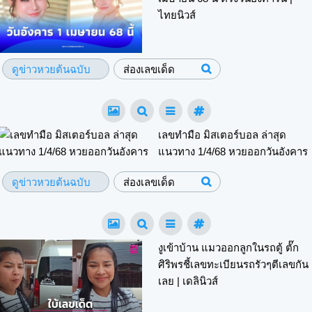
ไทยนิวส์
ดูข่าวหวยต้นฉบับ
ส่องเลขเด็ด
เลขทำมือ มิสเตอร์บอล ล่าสุด
แนวทาง 1/4/68 หวยออกวันอังคาร
ดูข่าวหวยต้นฉบับ
ส่องเลขเด็ด
งูเข้าบ้าน แมวออกลูกในรถตู้ ตั๊ก
ศิริพรชี้เลขทะเบียนรถรัวๆตีเลขกัน
เลย | เดลินิวส์