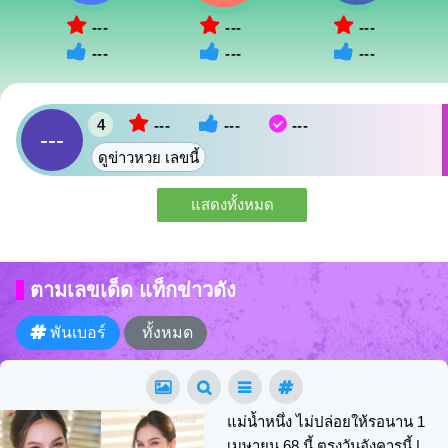
---
---
---
---
---
---
4
---
---
---
---
ดูข่าวหวย เลขนี้
แสดงทั้งหมด
ตามเลขเด็ด แท็กข่าวดัง
พันเบอร์
ทั้งหมด
แม่น้ำหนึ่ง ไม่ปล่อยให้รอนาน 1
เมษายน 68 นี้ ตรงวันอังคารนี้ |