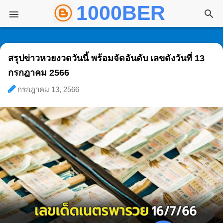
1000BER พันเบอ
ข้ามไปที่เนื้อหาหลัก
สรุปข่าวหวยงวดวันนี้ พร้อมจัดอันดับ เลขดังวันที่ 13
กรกฎาคม 2566
กรกฎาคม 13, 2566