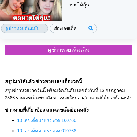
หวยได้ลุ้น
ดูข่าวหวยต้นฉบับ
ส่องเลขเด็ด
ดูข่าวหวยเพิ่มเติม
สรุปมาให้แล้ว ข่าวหวย เลขเด็ดงวดนี้
สรุปข่าวหวยงวดวันนี้ พร้อมจัดอันดับ เลขดังวันที่ 13 กรกฎาคม
2566 รวมเลขเด็ดข่าวดัง ข่าวหวยใหม่ล่าสุด และสถิติหวยย้อนหลัง
ข่าวหวยที่เกี่ยวข้อง และเลขเด็ดย้อนหลัง
10 เลขเด็ดมาแรง งวด 160766
10 เลขเด็ดมาแรง งวด 010766