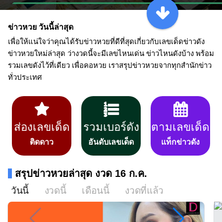
ข่าวหวย วันนี้ล่าสุด
เพื่อให้แน่ใจว่าคุณได้รับข่าวหวยที่ดีที่สุดเกี่ยวกับเลขเด็ดข่าวดัง
ข่าวหวยใหม่ล่าสุด ว่างวดนี้จะมีเลขไหนเด่น ข่าวไหนดังบ้าง พร้อม
รวมเลขดังไว้ที่เดียว เพื่อคอหวย เราสรุปข่าวหวยจากทุกสำนักข่าว
ทั่วประเทศ
ส่องเลขเด็ด
รวมเบอร์ดัง
ตามเลขเด็ด
ติดดาว
อันดับเลขเด็ด
แท็กข่าวดัง
สรุปข่าวหวยล่าสุด งวด 16 ก.ค.
วันนี้
งวดนี้
เดือนนี้
งวดที่แล้ว