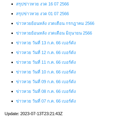
สรุปข่าวหวย งวด 16 07 2566
สรุปข่าวหวย งวด 01 07 2566
ข่าวหวยย้อนหลัง งวดเดือน กรกฎาคม 2566
ข่าวหวยย้อนหลัง งวดเดือน มิถุนายน 2566
ข่าวหวย
วันที่ 13 ก.ค. 66
เบอร์ดัง
ข่าวหวย
วันที่ 12 ก.ค. 66
เบอร์ดัง
ข่าวหวย
วันที่ 11 ก.ค. 66
เบอร์ดัง
ข่าวหวย
วันที่ 10 ก.ค. 66
เบอร์ดัง
ข่าวหวย
วันที่ 09 ก.ค. 66
เบอร์ดัง
ข่าวหวย
วันที่ 08 ก.ค. 66
เบอร์ดัง
ข่าวหวย
วันที่ 07 ก.ค. 66
เบอร์ดัง
Update: 2023-07-13T23:21:43Z