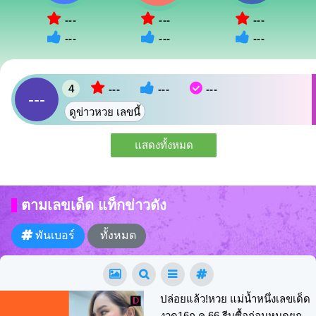
---
---
---
---
---
---
4
---
---
---
---
ดูข่าวหวย เลขนี้
แสดงทั้งหมด
ตามเลขเด็ด แท็กข่าวดัง
พันเบอร์
ทั้งหมด
ปล่อยแล้ว!หวย แม่น้ำหนึ่งเลขเด็ด
งวด16ก.ค.66 รีบซื้อก่อนหมดยก