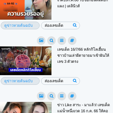
แผง | เดลินิวส์
ดูข่าวหวยต้นฉบับ
ส่องเลขเด็ด
เลขเด็ด 16/7/66 หลักกิโลเฮี้ยน
ชาวบ้านเล่าผีตายายมาเข้าฝันให้
เลข 3 ตัวตรง
ดูข่าวหวยต้นฉบับ
ส่องเลขเด็ด
ข่าว Like สาระ - มาแล้ว! เลขเด็ด
แม่น้ำหนึ่งงวด 16 ก.ค. 66 ให้คอ