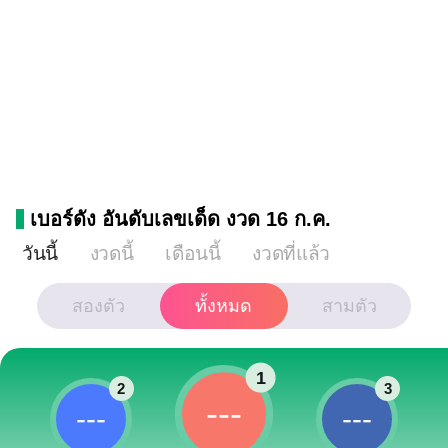
เบอร์ดัง อันดับเลขเด็ด งวด 16 ก.ค.
วันนี้
งวดนี้
เดือนนี้
งวดที่แล้ว
สองตัว
ทั้งหมด
สามตัว
1
2
3
---
---
---