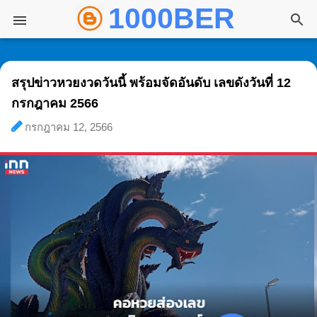
1000BER พันเบอ
ข้ามไปที่เนื้อหาหลัก
สรุปข่าวหวยงวดวันนี้ พร้อมจัดอันดับ เลขดังวันที่ 12
กรกฎาคม 2566
กรกฎาคม 12, 2566