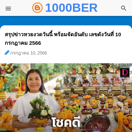
1000BER พันเบอ
ข้ามไปที่เนื้อหาหลัก
สรุปข่าวหวยงวดวันนี้ พร้อมจัดอันดับ เลขดังวันที่ 10
กรกฎาคม 2566
กรกฎาคม 10, 2566