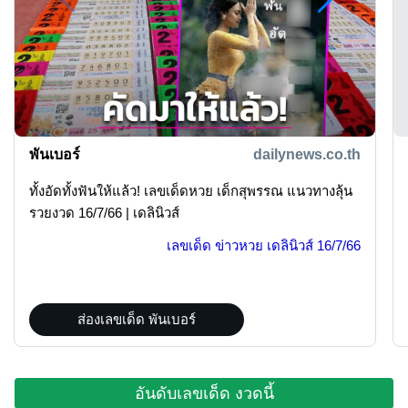
พันเบอร์
dailynews.co.th
ทั้งอัดทั้งฟันให้แล้ว! เลขเด็ดหวย เด็กสุพรรณ แนวทางลุ้น
รวยงวด 16/7/66 | เดลินิวส์
เลขเด็ด ข่าวหวย เดลินิวส์
16/7/66
ส่องเลขเด็ด พันเบอร์
อันดับเลขเด็ด งวดนี้