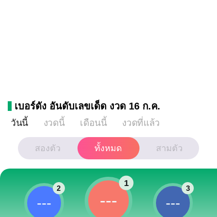
เบอร์ดัง อันดับเลขเด็ด งวด 16 ก.ค.
วันนี้
งวดนี้
เดือนนี้
งวดที่แล้ว
สองตัว
ทั้งหมด
สามตัว
1
2
3
---
---
---