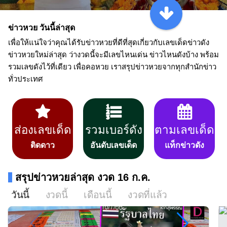
ข่าวหวย วันนี้ล่าสุด
เพื่อให้แน่ใจว่าคุณได้รับข่าวหวยที่ดีที่สุดเกี่ยวกับเลขเด็ดข่าวดัง
ข่าวหวยใหม่ล่าสุด ว่างวดนี้จะมีเลขไหนเด่น ข่าวไหนดังบ้าง พร้อม
รวมเลขดังไว้ที่เดียว เพื่อคอหวย เราสรุปข่าวหวยจากทุกสำนักข่าว
ทั่วประเทศ
ส่องเลขเด็ด
รวมเบอร์ดัง
ตามเลขเด็ด
ติดดาว
อันดับเลขเด็ด
แท็กข่าวดัง
สรุปข่าวหวยล่าสุด งวด 16 ก.ค.
วันนี้
งวดนี้
เดือนนี้
งวดที่แล้ว