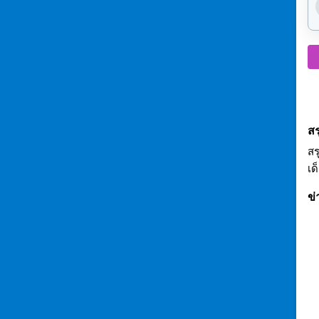
สร
สร
เด
ข่