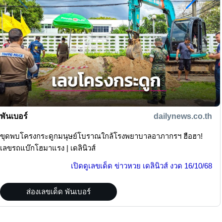
พันเบอร์
dailynews.co.th
ขุดพบโครงกระดูกมนุษย์โบราณใกล้โรงพยาบาลอาภากรฯ ฮือฮา!
เลขรถแบ๊กโฮมาแรง | เดลินิวส์
เปิดดู
เลขเด็ด ข่าวหวย เดลินิวส์
งวด
16/10/68
ส่องเลขเด็ด พันเบอร์