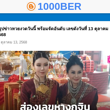
1000BER พันเบอ
ข้ามไปที่เนื้อหาหลัก
ุปข่าวหวยงวดวันนี้ พร้อมจัดอันดับ เลขดังวันที่ 13 ตุลาคม
568
ตุลาคม 13, 2568