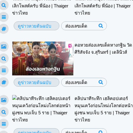
เลิกโพสต์ครับ พี่น้อง | Thaiger
ข่าวไทย
ดูข่าวหวยต้นฉบับ
ส่องเลขเด็ด
คอหวยส่องเลขเด็ดหางกฐิน วัด
ศิริสัจจัง จ.สุรินทร์ | เดลินิวส์
ดูข่าวหวยต้นฉบับ
ส่องเลขเด็ด
คลิปนาทีระทึก เฮลิคอปเตอร์
หมุนเคว้งก่อนโหม่งโลกต่อหน้า
ฝูงชน พบเจ็บ 5 ราย | Thaiger
ข่าวไทย
ดูข่าวหวยต้นฉบับ
ส่องเลขเด็ด