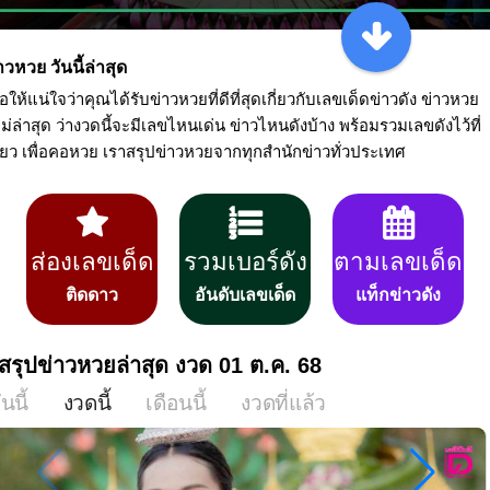
าวหวย วันนี้ล่าสุด
ื่อให้แน่ใจว่าคุณได้รับข่าวหวยที่ดีที่สุดเกี่ยวกับเลขเด็ดข่าวดัง ข่าวหวย
ม่ล่าสุด ว่างวดนี้จะมีเลขไหนเด่น ข่าวไหนดังบ้าง พร้อมรวมเลขดังไว้ที่
ียว เพื่อคอหวย เราสรุปข่าวหวยจากทุกสำนักข่าวทั่วประเทศ
ส่องเลขเด็ด
รวมเบอร์ดัง
ตามเลขเด็ด
ติดดาว
อันดับเลขเด็ด
แท็กข่าวดัง
สรุปข่าวหวยล่าสุด งวด 01 ต.ค.
68
ันนี้
งวดนี้
เดือนนี้
งวดที่แล้ว