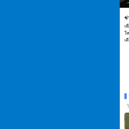
ข่
เพ
ให
เด
ว