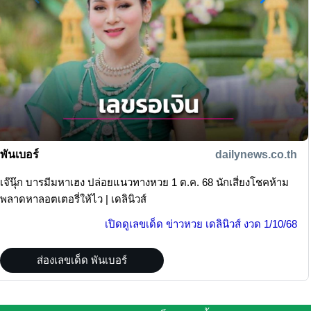
พันเบอร์
dailynews.co.th
เจ๊นุ๊ก บารมีมหาเฮง ปล่อยแนวทางหวย 1 ต.ค. 68 นักเสี่ยงโชคห้าม
พลาดหาลอตเตอรี่ให้ไว | เดลินิวส์
เปิดดู
เลขเด็ด ข่าวหวย เดลินิวส์
งวด
1/10/68
ส่องเลขเด็ด พันเบอร์