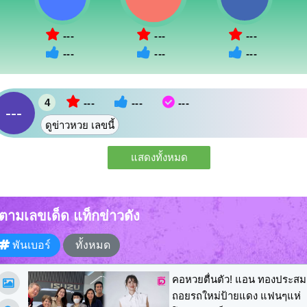
---
---
---
---
---
---
4
---
---
---
---
ดูข่าวหวย เลขนี้
แสดงทั้งหมด
ตามเลขเด็ด แท็กข่าวดัง
พันเบอร์
ทั้งหมด
คอหวยตื่นตัว! แอน ทองประสม
ถอยรถใหม่ป้ายแดง แฟนๆแห่