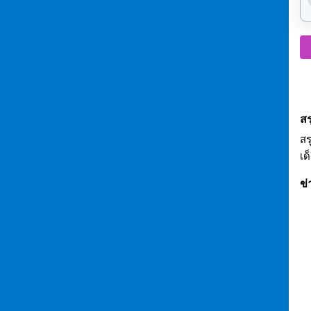
สร
สร
เด
ข่