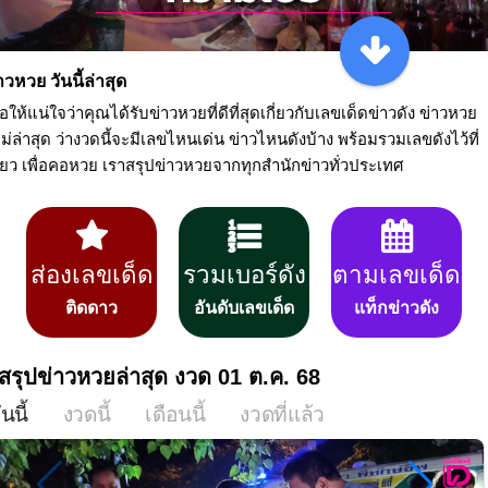
าวหวย วันนี้ล่าสุด
ื่อให้แน่ใจว่าคุณได้รับข่าวหวยที่ดีที่สุดเกี่ยวกับเลขเด็ดข่าวดัง ข่าวหวย
ม่ล่าสุด ว่างวดนี้จะมีเลขไหนเด่น ข่าวไหนดังบ้าง พร้อมรวมเลขดังไว้ที่
ียว เพื่อคอหวย เราสรุปข่าวหวยจากทุกสำนักข่าวทั่วประเทศ
ส่องเลขเด็ด
รวมเบอร์ดัง
ตามเลขเด็ด
ติดดาว
อันดับเลขเด็ด
แท็กข่าวดัง
สรุปข่าวหวยล่าสุด งวด 01 ต.ค.
68
ันนี้
งวดนี้
เดือนนี้
งวดที่แล้ว