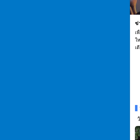
ข่
เพ
ให
เด
ว