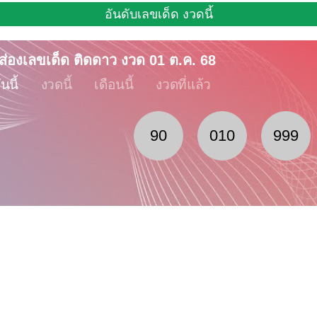
อันดับเลขเด็ด งวดนี้
ส่องเลขเด็ด ติดดาว งวด 01 ต.ค.
68
ันนี้
งวดนี้
เดือนนี้
งวดที่แล้ว
90
010
999