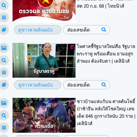
สด 20 ก.ย. 68 | ไทยนิวส์
ดูข่าวหวยต้นฉบับ
ส่องเลขเด็ด
ไพศาลชี้รัฐบาลใหม่คือ รัฐบาล
พระราหู พร้อมเตือน ยามอสูร
ลำพอง ต้องจับตา | เดลินิวส์
ดูข่าวหวยต้นฉบับ
ส่องเลขเด็ด
ชาวบ้านแห่แก้บน ศาลต้นโพธิ์
ป่าช้าจีน หลังให้โชคใหญ่ เลข
เด็ด 646 ถูกรางวัลนับ 20 ราย |
เดลินิวส์