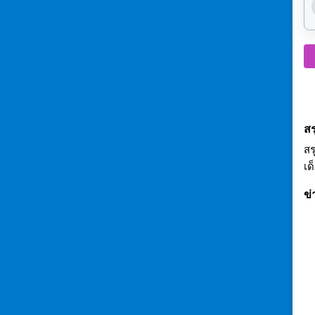
สร
สร
เด
ข่