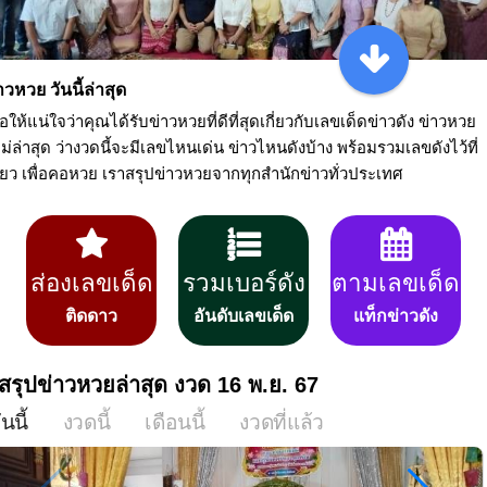
าวหวย วันนี้ล่าสุด
ื่อให้แน่ใจว่าคุณได้รับข่าวหวยที่ดีที่สุดเกี่ยวกับเลขเด็ดข่าวดัง ข่าวหวย
ม่ล่าสุด ว่างวดนี้จะมีเลขไหนเด่น ข่าวไหนดังบ้าง พร้อมรวมเลขดังไว้ที่
ียว เพื่อคอหวย เราสรุปข่าวหวยจากทุกสำนักข่าวทั่วประเทศ
ส่องเลขเด็ด
รวมเบอร์ดัง
ตามเลขเด็ด
ติดดาว
อันดับเลขเด็ด
แท็กข่าวดัง
สรุปข่าวหวยล่าสุด งวด 16 พ.ย.
67
ันนี้
งวดนี้
เดือนนี้
งวดที่แล้ว