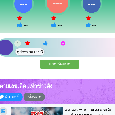
---
---
---
---
---
---
---
---
---
4
---
---
---
---
ดูข่าวหวย เลขนี้
แสดงทั้งหมด
ตามเลขเด็ด แท็กข่าวดัง
พันเบอร์
ทั้งหมด
หวยหลวงพ่อปากแดง เลขเด็ด