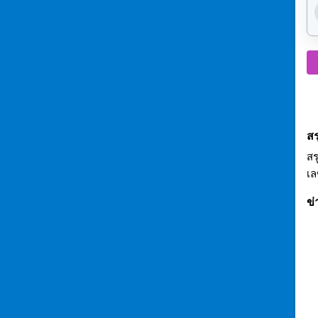
สร
สร
เล
ข่