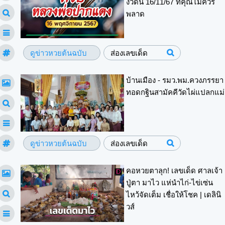
งวดนี้ 16/11/67 ที่คุณไม่ควร
พลาด
ดูข่าวหวยต้นฉบับ
ส่องเลขเด็ด
บ้านเมือง - รมว.พม.ควงภรรยา
ทอดกฐินสามัคคีวัดไผ่แปลกแม่
ดูข่าวหวยต้นฉบับ
ส่องเลขเด็ด
คอหวยตาลุก! เลขเด็ด ศาลเจ้า
ปู่ตา มาไว แห่นำไก่-ไข่เซ่น
ไหว้จัดเต็ม เชื่อให้โชค | เดลินิ
วส์