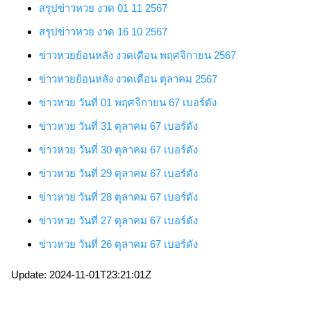
สรุปข่าวหวย งวด 01 11 2567
สรุปข่าวหวย งวด 16 10 2567
ข่าวหวยย้อนหลัง งวดเดือน พฤศจิกายน 2567
ข่าวหวยย้อนหลัง งวดเดือน ตุลาคม 2567
ข่าวหวย
วันที่ 01 พฤศจิกายน 67
เบอร์ดัง
ข่าวหวย
วันที่ 31 ตุลาคม 67
เบอร์ดัง
ข่าวหวย
วันที่ 30 ตุลาคม 67
เบอร์ดัง
ข่าวหวย
วันที่ 29 ตุลาคม 67
เบอร์ดัง
ข่าวหวย
วันที่ 28 ตุลาคม 67
เบอร์ดัง
ข่าวหวย
วันที่ 27 ตุลาคม 67
เบอร์ดัง
ข่าวหวย
วันที่ 26 ตุลาคม 67
เบอร์ดัง
Update: 2024-11-01T23:21:01Z