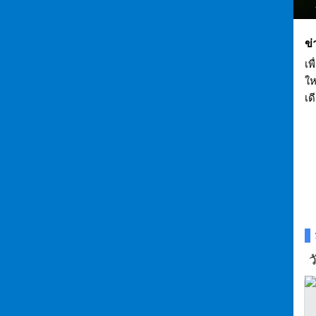
ข่
เพ
ให
เด
ว