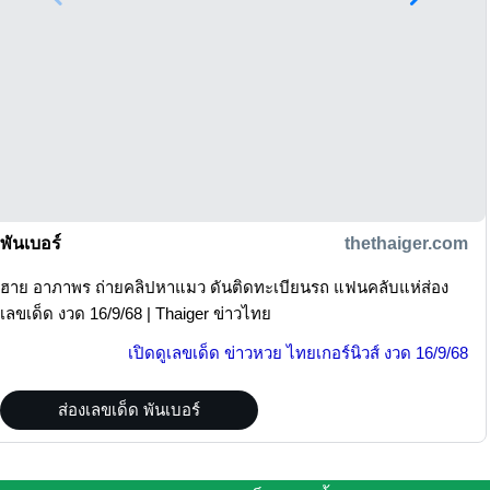
พันเบอร์
thethaiger.com
ฮาย อาภาพร ถ่ายคลิปหาแมว ดันติดทะเบียนรถ แฟนคลับแห่ส่อง
เลขเด็ด งวด 16/9/68 | Thaiger ข่าวไทย
เปิดดู
เลขเด็ด ข่าวหวย ไทยเกอร์นิวส์
งวด
16/9/68
ส่องเลขเด็ด พันเบอร์