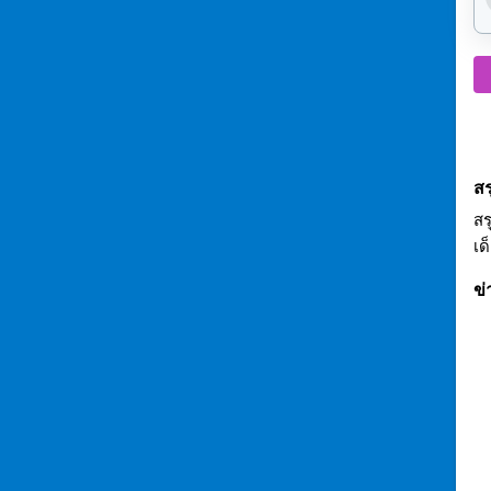
สร
สร
เด
ข่