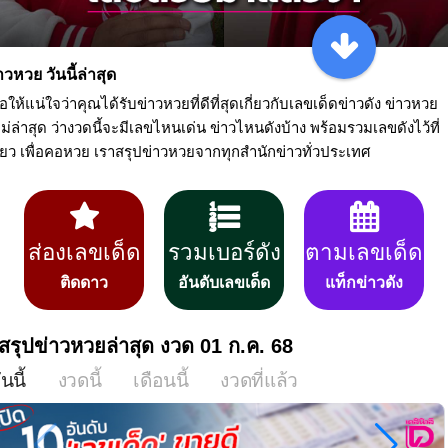
าวหวย วันนี้ล่าสุด
ื่อให้แน่ใจว่าคุณได้รับข่าวหวยที่ดีที่สุดเกี่ยวกับเลขเด็ดข่าวดัง ข่าวหวย
ม่ล่าสุด ว่างวดนี้จะมีเลขไหนเด่น ข่าวไหนดังบ้าง พร้อมรวมเลขดังไว้ที่
ียว เพื่อคอหวย เราสรุปข่าวหวยจากทุกสำนักข่าวทั่วประเทศ
ส่องเลขเด็ด
รวมเบอร์ดัง
ตามเลขเด็ด
ติดดาว
อันดับเลขเด็ด
แท็กข่าวดัง
สรุปข่าวหวยล่าสุด งวด 01 ก.ค.
68
ันนี้
งวดนี้
เดือนนี้
งวดที่แล้ว