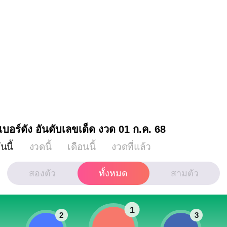
เบอร์ดัง อันดับเลขเด็ด งวด 01 ก.ค.
68
ันนี้
งวดนี้
เดือนนี้
งวดที่แล้ว
สองตัว
ทั้งหมด
สามตัว
1
2
3