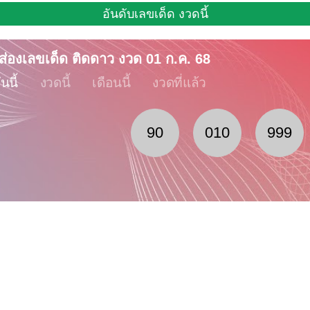
อันดับเลขเด็ด งวดนี้
ส่องเลขเด็ด ติดดาว งวด 01 ก.ค.
68
ันนี้
งวดนี้
เดือนนี้
งวดที่แล้ว
90
010
999