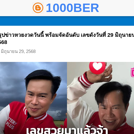
1000BER พันเบอ
ข้ามไปที่เนื้อหาหลัก
ุปข่าวหวยงวดวันนี้ พร้อมจัดอันดับ เลขดังวันที่ 29 มิถุนาย
568
มิถุนายน 29, 2568