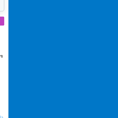
ลข
้า