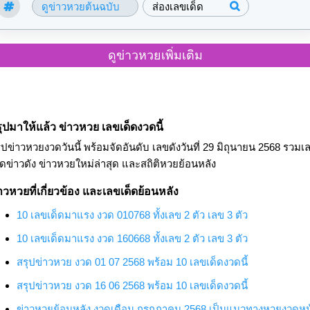
ดูข่าวหวยต้นฉบับ
ส่องเลขเด็ด
ดูข่าวหวยเพิ่มเติม
ุปมาให้แล้ว ข่าวหวย เลขเด็ดงวดนี้
ุปข่าวหวยงวดวันนี้ พร้อมจัดอันดับ เลขดังวันที่ 29 มิถุนายน 2568 รวมเ
็ดข่าวดัง ข่าวหวยใหม่ล่าสุด และสถิติหวยย้อนหลัง
าวหวยที่เกี่ยวข้อง และเลขเด็ดย้อนหลัง
10 เลขเด็ดมาแรง งวด 010768
ทั้งเลข 2 ตัว เลข 3 ตัว
10 เลขเด็ดมาแรง งวด 160668
ทั้งเลข 2 ตัว เลข 3 ตัว
สรุปข่าวหวย งวด 01 07 2568
พร้อม 10 เลขเด็ดงวดนี้
สรุปข่าวหวย งวด 16 06 2568
พร้อม 10 เลขเด็ดงวดนี้
ข่าวหวยย้อนหลัง งวดเดือน กรกฎาคม 2568
เป็นแนวทางหวยงวดหน