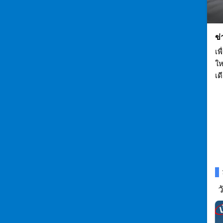
ข่
เพ
ให
เด
ว