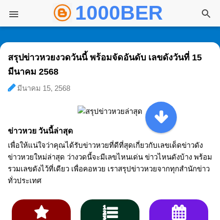
1000BER พันเบอ
ข้ามไปที่เนื้อหาหลัก
สรุปข่าวหวยงวดวันนี้ พร้อมจัดอันดับ เลขดังวันที่ 15
มีนาคม 2568
มีนาคม 15, 2568
ข่าวหวย วันนี้ล่าสุด
เพื่อให้แน่ใจว่าคุณได้รับข่าวหวยที่ดีที่สุดเกี่ยวกับเลขเด็ดข่าวดัง
ข่าวหวยใหม่ล่าสุด ว่างวดนี้จะมีเลขไหนเด่น ข่าวไหนดังบ้าง พร้อม
รวมเลขดังไว้ที่เดียว เพื่อคอหวย เราสรุปข่าวหวยจากทุกสำนักข่าว
ทั่วประเทศ