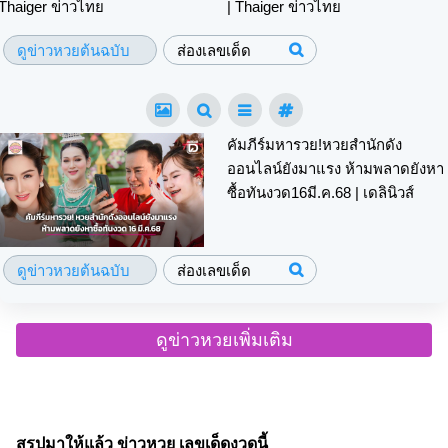
| Thaiger ข่าวไทย
ดูข่าวหวยต้นฉบับ
ส่องเลขเด็ด
คัมภีร์มหารวย!หวยสำนักดัง
ออนไลน์ยังมาแรง ห้ามพลาดยังหา
ซื้อทันงวด16มี.ค.68 | เดลินิวส์
ดูข่าวหวยต้นฉบับ
ส่องเลขเด็ด
ดูข่าวหวยเพิ่มเติม
สรุปมาให้แล้ว ข่าวหวย เลขเด็ดงวดนี้