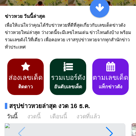
ข่าวหวย วันนี้ล่าสุด
เพื่อให้แน่ใจว่าคุณได้รับข่าวหวยที่ดีที่สุดเกี่ยวกับเลขเด็ดข่าวดัง
ข่าวหวยใหม่ล่าสุด ว่างวดนี้จะมีเลขไหนเด่น ข่าวไหนดังบ้าง พร้อม
รวมเลขดังไว้ที่เดียว เพื่อคอหวย เราสรุปข่าวหวยจากทุกสำนักข่าว
ทั่วประเทศ
ส่องเลขเด็ด
รวมเบอร์ดัง
ตามเลขเด็ด
ติดดาว
อันดับเลขเด็ด
แท็กข่าวดัง
สรุปข่าวหวยล่าสุด งวด 16 ธ.ค.
วันนี้
งวดนี้
เดือนนี้
งวดที่แล้ว