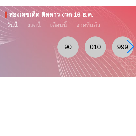
ส่องเลขเด็ด ติดดาว งวด 16 ธ.ค.
วันนี้
งวดนี้
เดือนนี้
งวดที่แล้ว
90
010
999