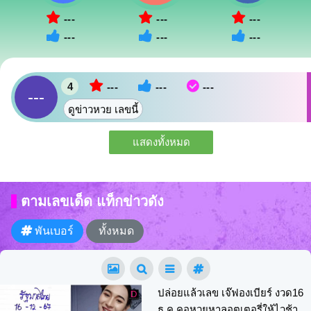
---
---
---
---
---
---
4
---
---
---
---
ดูข่าวหวย เลขนี้
แสดงทั้งหมด
ตามเลขเด็ด แท็กข่าวดัง
พันเบอร์
ทั้งหมด
ปล่อยแล้วเลข เจ๊ฟองเบียร์ งวด16
ธ.ค.คอหวยหาลอตเตอรี่ให้ไวช้า