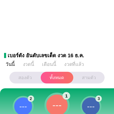
เบอร์ดัง อันดับเลขเด็ด งวด 16 ธ.ค.
วันนี้
งวดนี้
เดือนนี้
งวดที่แล้ว
สองตัว
ทั้งหมด
สามตัว
1
2
3
---
---
---