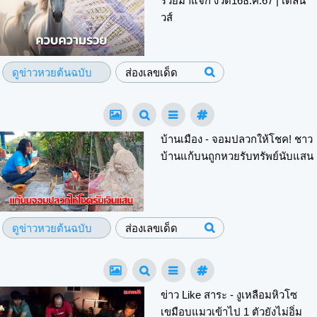
รวยมาแจก งวด16ธ.ค.67 | เดลินิ
วส์
ดูข่าวหวยต้นฉบับ
ส่องเลขเด็ด
บ้านเมือง - จอมปลวกให้โชค! ชาว
บ้านแก้บนถูกหวยรับทรัพย์นับแสน
ดูข่าวหวยต้นฉบับ
ส่องเลขเด็ด
ข่าว Like สาระ - งูเหลือมหิวโซ
เขมือบแมวเข้าไป 1 ตัวยังไม่อิ่ม