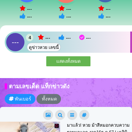
---
---
---
---
---
---
4
---
---
---
---
ดูข่าวหวย เลขนี้
แสดงทั้งหมด
ตามเลขเด็ด แท็กข่าวดัง
พันเบอร์
ทั้งหมด
มาแล้ว! หวย ม้าสีหมอกควบความ