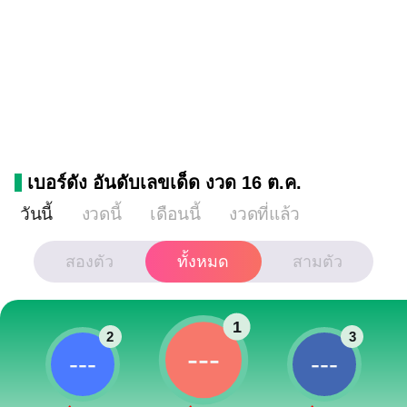
เบอร์ดัง อันดับเลขเด็ด งวด 16 ต.ค.
วันนี้
งวดนี้
เดือนนี้
งวดที่แล้ว
สองตัว
ทั้งหมด
สามตัว
1
2
3
---
---
---