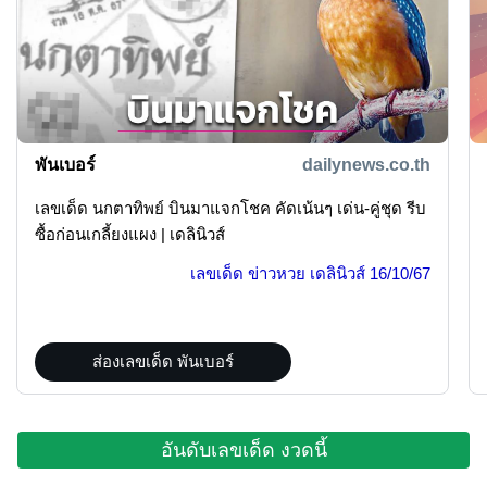
พันเบอร์
dailynews.co.th
เลขเด็ด นกตาทิพย์ บินมาแจกโชค คัดเน้นๆ เด่น-คู่ชุด รีบ
ซื้อก่อนเกลี้ยงแผง | เดลินิวส์
เลขเด็ด ข่าวหวย เดลินิวส์
16/10/67
ส่องเลขเด็ด พันเบอร์
อันดับเลขเด็ด งวดนี้