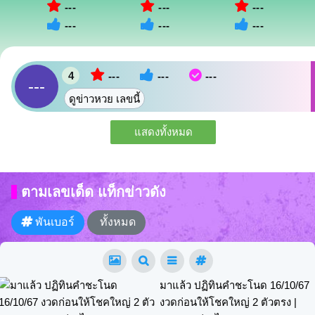
---
---
---
---
---
---
4
---
---
---
---
ดูข่าวหวย เลขนี้
แสดงทั้งหมด
ตามเลขเด็ด แท็กข่าวดัง
พันเบอร์
ทั้งหมด
มาแล้ว ปฏิทินคำชะโนด 16/10/67
งวดก่อนให้โชคใหญ่ 2 ตัวตรง |