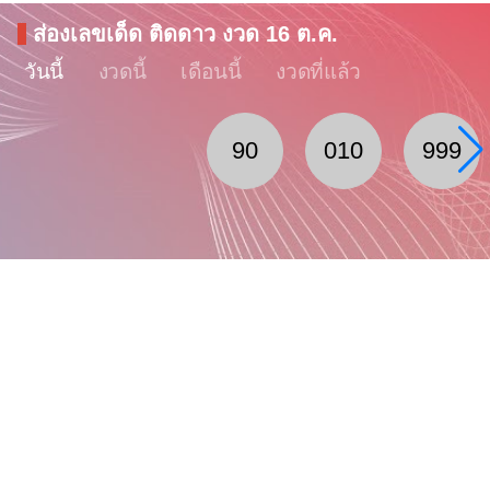
ส่องเลขเด็ด ติดดาว งวด 16 ต.ค.
วันนี้
งวดนี้
เดือนนี้
งวดที่แล้ว
90
010
999