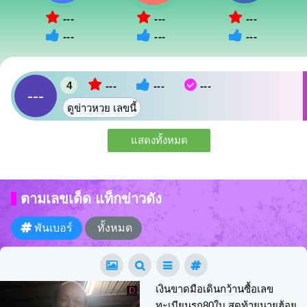
---
---
---
---
---
---
4
---
---
---
---
ดูข่าวหวย เลขนี้
แสดงทั้งหมด
ตามเลขเด็ด แท็กข่าวดัง
พันเบอร์
ทั้งหมด
เงินขาดมือเดินกว้านซื้อเลข
ทะเบียนรถ80ใบ สุดท้ายนายฮ้อย