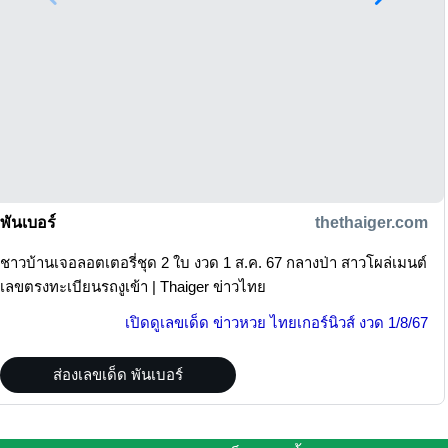
พันเบอร์
thethaiger.com
ชาวบ้านเจอลอตเตอรี่ชุด 2 ใบ งวด 1 ส.ค. 67 กลางป่า สาวโผล่เมนต์
เลขตรงทะเบียนรถงูเข้า | Thaiger ข่าวไทย
เปิดดู
เลขเด็ด ข่าวหวย ไทยเกอร์นิวส์
งวด
1/8/67
ส่องเลขเด็ด พันเบอร์