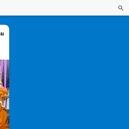
ร์ สรุปข่าวหวยงวดล่าสุด
คม