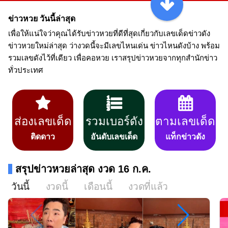
ข่าวหวย วันนี้ล่าสุด
เพื่อให้แน่ใจว่าคุณได้รับข่าวหวยที่ดีที่สุดเกี่ยวกับเลขเด็ดข่าวดัง
ข่าวหวยใหม่ล่าสุด ว่างวดนี้จะมีเลขไหนเด่น ข่าวไหนดังบ้าง พร้อม
รวมเลขดังไว้ที่เดียว เพื่อคอหวย เราสรุปข่าวหวยจากทุกสำนักข่าว
ทั่วประเทศ
ส่องเลขเด็ด
รวมเบอร์ดัง
ตามเลขเด็ด
ติดดาว
อันดับเลขเด็ด
แท็กข่าวดัง
สรุปข่าวหวยล่าสุด งวด 16 ก.ค.
วันนี้
งวดนี้
เดือนนี้
งวดที่แล้ว