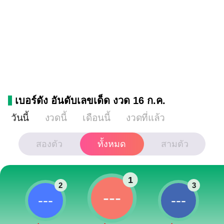
เบอร์ดัง อันดับเลขเด็ด งวด 16 ก.ค.
วันนี้
งวดนี้
เดือนนี้
งวดที่แล้ว
สองตัว
ทั้งหมด
สามตัว
1
2
3
---
---
---