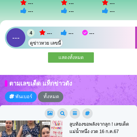
---
---
---
---
---
---
4
---
---
---
---
ดูข่าวหวย เลขนี้
แสดงทั้งหมด
ตามเลขเด็ด แท็กข่าวดัง
พันเบอร์
ทั้งหมด
ลูบท้องขอพลังจากลูก ! เลขเด็ด
แม่น้ำหนึ่ง งวด 16 ก.ค.67