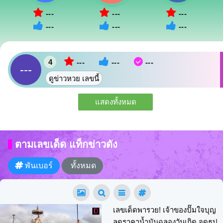
---
---
---
---
---
---
4
---
---
---
---
ดูข่าวหวย เลขนี้
แสดงทั้งหมด
ตามเลขเด็ด แท็กข่าวดัง
พันเบอร์
ทั้งหมด
เลขเด็ดพารวย! เจ้าของปั๊มใจบุญ
ลดราคาน้ำมันฉลองวันเกิด จุดธูป