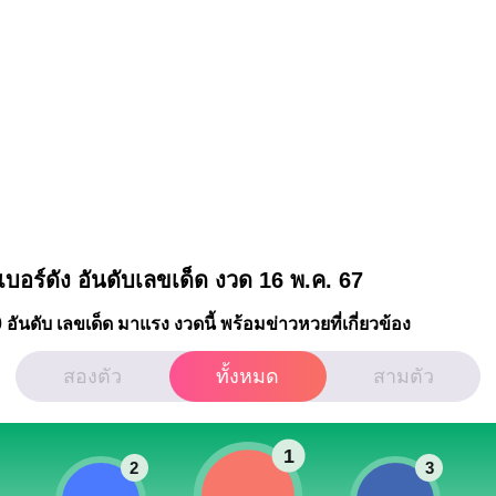
เบอร์ดัง อันดับเลขเด็ด งวด 16 พ.ค.
67
 อันดับ เลขเด็ด มาแรง งวดนี้ พร้อมข่าวหวย
ที่เกี่ยวข้อง
ันนี้
งวดนี้
เดือนนี้
งวดที่แล้ว
สองตัว
ทั้งหมด
สามตัว
1
2
3