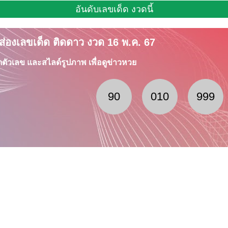
อันดับเลขเด็ด งวดนี้
ส่องเลขเด็ด ติดดาว งวด 16 พ.ค.
67
ตัวเลข และสไลด์รูปภาพ เพื่อดูข่าวหวย
ันนี้
งวดนี้
เดือนนี้
งวดที่แล้ว
90
010
999