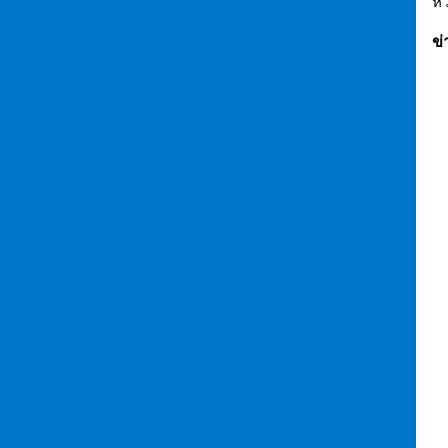
หว
ข่