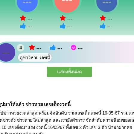
---
---
---
---
---
---
---
---
---
4
---
---
---
---
ดูข่าวหวย เลขนี้
แสดงทั้งหมด
ุปมาให้แล้ว ข่าวหวย เลขเด็ดงวดนี้
ุปข่าวหวยงวดล่าสุด พร้อมจัดอันดับ รวมเลขเด็ดงวดนี้ 16-05-67 รวมเล
็ดข่าวดัง ข่าวหวยใหม่ล่าสุด และเรายังทำการ จัดลำดับความนิยมของเ
ง 10 เลขเด็ดมาแรง งวดนี้ 16/05/67 ทั้งเลข 2 ตัว เลข 3 ตัว นำมาฝากคอ