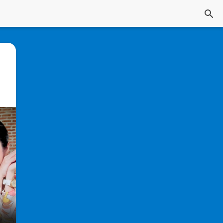
ร์ สรุปข่าวหวยงวดล่าสุด