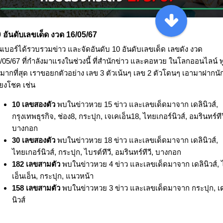
 อันดับเลขเด็ด งวด 16/05/67
นเบอร์ได้รวบรวมข่าว และจัดอันดับ 10 อันดับเลขเด็ด เลขดัง งวด
/05/67 ที่กำลังมาแรงในช่วงนี้ ที่สำนักข่าว และคอหวย ในโลกออนไลน์ พ
งมากที่สุด เราขอยกตัวอย่าง เลข 3 ตัวเน้นๆ เลข 2 ตัวโดนๆ เอามาฝากนั
ี่ยงโชค เช่น
10 เลขสองตัว
พบในข่าวหวย 15 ข่าว และเลขเด็ดมาจาก เดลินิวส์,
กรุงเทพธุรกิจ, ช่อง8, กระปุก, เจเคเอ็น18, ไทยเกอร์นิวส์, อมรินทร์ทีว
บางกอก
30 เลขสองตัว
พบในข่าวหวย 18 ข่าว และเลขเด็ดมาจาก เดลินิวส์,
ไทยเกอร์นิวส์, กระปุก, ไบรต์ทีวี, อมรินทร์ทีวี, บางกอก
182 เลขสามตัว
พบในข่าวหวย 4 ข่าว และเลขเด็ดมาจาก เดลินิวส์, 
เอ็นเอ็น, กระปุก, แนวหน้า
158 เลขสามตัว
พบในข่าวหวย 3 ข่าว และเลขเด็ดมาจาก กระปุก, เด
นิวส์