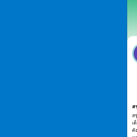
สร
สร
เด
ดั