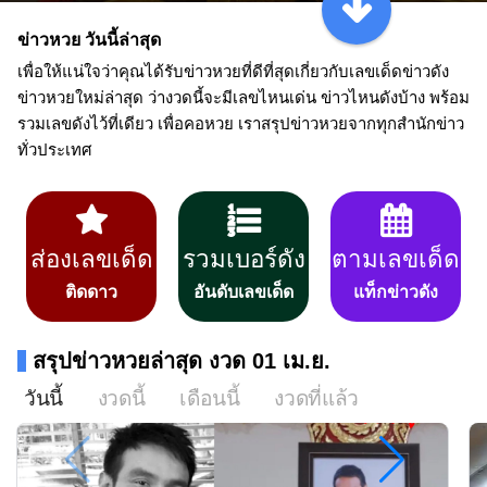
ข่าวหวย วันนี้ล่าสุด
เพื่อให้แน่ใจว่าคุณได้รับข่าวหวยที่ดีที่สุดเกี่ยวกับเลขเด็ดข่าวดัง
ข่าวหวยใหม่ล่าสุด ว่างวดนี้จะมีเลขไหนเด่น ข่าวไหนดังบ้าง พร้อม
รวมเลขดังไว้ที่เดียว เพื่อคอหวย เราสรุปข่าวหวยจากทุกสำนักข่าว
ทั่วประเทศ
ส่องเลขเด็ด
รวมเบอร์ดัง
ตามเลขเด็ด
ติดดาว
อันดับเลขเด็ด
แท็กข่าวดัง
สรุปข่าวหวยล่าสุด งวด 01 เม.ย.
วันนี้
งวดนี้
เดือนนี้
งวดที่แล้ว