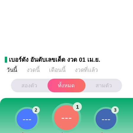
เบอร์ดัง อันดับเลขเด็ด งวด 01 เม.ย.
วันนี้
งวดนี้
เดือนนี้
งวดที่แล้ว
สองตัว
ทั้งหมด
สามตัว
1
2
3
---
---
---