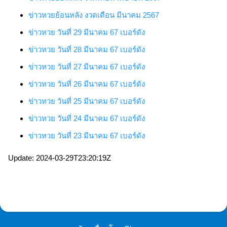
ข่าวหวยย้อนหลัง งวดเดือน มีนาคม 2567
ข่าวหวย
วันที่ 29 มีนาคม 67
เบอร์ดัง
ข่าวหวย
วันที่ 28 มีนาคม 67
เบอร์ดัง
ข่าวหวย
วันที่ 27 มีนาคม 67
เบอร์ดัง
ข่าวหวย
วันที่ 26 มีนาคม 67
เบอร์ดัง
ข่าวหวย
วันที่ 25 มีนาคม 67
เบอร์ดัง
ข่าวหวย
วันที่ 24 มีนาคม 67
เบอร์ดัง
ข่าวหวย
วันที่ 23 มีนาคม 67
เบอร์ดัง
Update: 2024-03-29T23:20:19Z