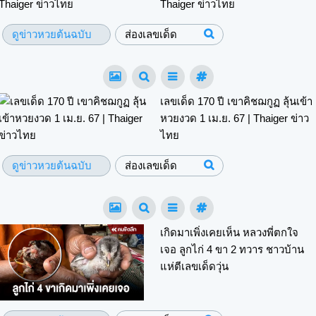
Thaiger ข่าวไทย
ดูข่าวหวยต้นฉบับ
ส่องเลขเด็ด
เลขเด็ด 170 ปี เขาคิชฌกูฏ ลุ้นเข้า
หวยงวด 1 เม.ย. 67 | Thaiger ข่าว
ไทย
ดูข่าวหวยต้นฉบับ
ส่องเลขเด็ด
เกิดมาเพิ่งเคยเห็น หลวงพี่ตกใจ
เจอ ลูกไก่ 4 ขา 2 ทวาร ชาวบ้าน
แห่ตีเลขเด็ดวุ่น