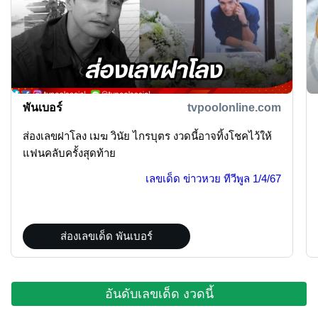
พันเบอร์
tvpoolonline.com
ส่องเลขฝาโลง เมฆ วินัย ไกรบุตร งวดนี้อาจทิ้งโชคไว้ให้
แฟนคลับครั้งสุดท้าย
เลขเด็ด ข่าวหวย ทีวีพูล
1/4/67
ส่องเลขเด็ด พันเบอร์
อันดับเลขเด็ด งวดนี้