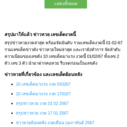
แสดงทั้งหมด
สรุปมาให้แล้ว ข่าวหวย เลขเด็ดงวดนี้
สรุปข่าวหวยงวดล่าสุด พร้อมจัดอันดับ รวมเลขเด็ดงวดนี้ 01-02-67
รวมเลขเด็ดข่าวดัง ข่าวหวยใหม่ล่าสุด และเรายังทำการ จัดลำดับ
ความนิยมของเลขดัง 10 เลขเด็ดมาแรง งวดนี้ 01/02/67 ทั้งเลข 2
ตัว เลข 3 ตัว นำมาฝากคอหวย รีบจดก่อนเป็นเลขดัง
ข่าวหวยที่เกี่ยวข้อง และเลขเด็ดย้อนหลัง
10 เลขเด็ดมาแรง งวด 010267
10 เลขเด็ดมาแรง งวด 170167
สรุปข่าวหวย งวด 01 02 2567
สรุปข่าวหวย งวด 17 01 2567
ข่าวหวยย้อนหลัง งวดเดือน กุมภาพันธ์ 2567