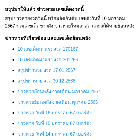
สรุปมาให้แล้ว ข่าวหวย เลขเด็ดงวดนี้
สรุปข่าวหวยงวดวันนี้ พร้อมจัดอันดับ เลขดังวันที่ 16 มกราคม
2567 รวมเลขเด็ดข่าวดัง ข่าวหวยใหม่ล่าสุด และสถิติหวยย้อนหลัง
ข่าวหวยที่เกี่ยวข้อง และเลขเด็ดย้อนหลัง
10 เลขเด็ดมาแรง งวด 170167
10 เลขเด็ดมาแรง งวด 301266
สรุปข่าวหวย งวด 17 01 2567
สรุปข่าวหวย งวด 30 12 2566
ข่าวหวยย้อนหลัง งวดเดือน มกราคม 2567
ข่าวหวยย้อนหลัง งวดเดือน ตุลาคม 2566
ข่าวหวย
วันที่ 16 มกราคม 67
เบอร์ดัง
ข่าวหวย
วันที่ 15 มกราคม 67
เบอร์ดัง
ข่าวหวย
วันที่ 14 มกราคม 67
เบอร์ดัง