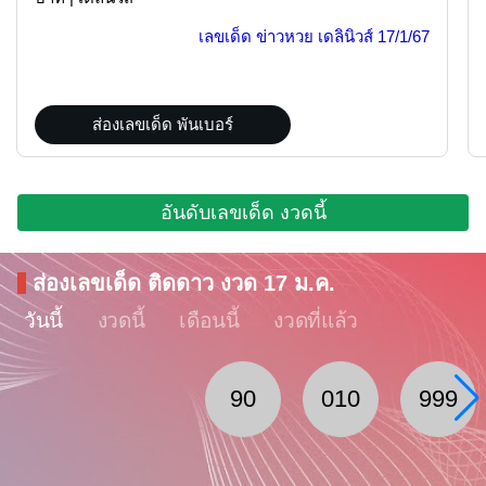
เลขเด็ด ข่าวหวย เดลินิวส์
17/1/67
ส่องเลขเด็ด พันเบอร์
อันดับเลขเด็ด งวดนี้
ส่องเลขเด็ด ติดดาว งวด 17 ม.ค.
วันนี้
งวดนี้
เดือนนี้
งวดที่แล้ว
90
010
999