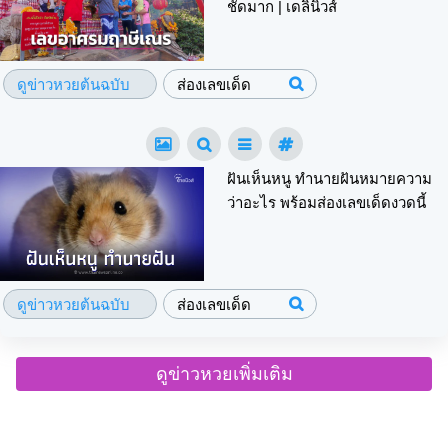
ชัดมาก | เดลินิวส์
ดูข่าวหวยต้นฉบับ
ส่องเลขเด็ด
ฝันเห็นหนู ทำนายฝันหมายความ
ว่าอะไร พร้อมส่องเลขเด็ดงวดนี้
ดูข่าวหวยต้นฉบับ
ส่องเลขเด็ด
ดูข่าวหวยเพิ่มเติม