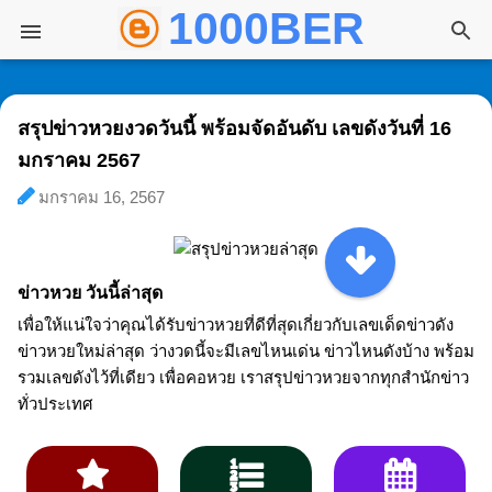
1000BER พันเบอ
ข้ามไปที่เนื้อหาหลัก
สรุปข่าวหวยงวดวันนี้ พร้อมจัดอันดับ เลขดังวันที่ 16
มกราคม 2567
มกราคม 16, 2567
ข่าวหวย วันนี้ล่าสุด
เพื่อให้แน่ใจว่าคุณได้รับข่าวหวยที่ดีที่สุดเกี่ยวกับเลขเด็ดข่าวดัง
ข่าวหวยใหม่ล่าสุด ว่างวดนี้จะมีเลขไหนเด่น ข่าวไหนดังบ้าง พร้อม
รวมเลขดังไว้ที่เดียว เพื่อคอหวย เราสรุปข่าวหวยจากทุกสำนักข่าว
ทั่วประเทศ