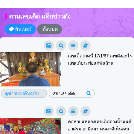
ตามเลขเด็ด แท็กข่าวดัง
พันเบอร์
ทั้งหมด
เลขเด็ดงวดนี้ 17/1/67 เลขดังอะไร
เลขแก้บน พ่อแก่พันล้าน
ดูข่าวหวยต้นฉบับ
ส่องเลขเด็ด
คอหวยแห่ส่องเลขเด็ดอ่างน้ำมนต์
อาศรม ฤาษีเณร คนตาดีเห็นเด่น