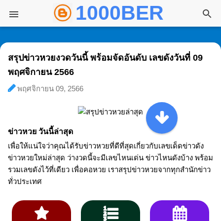
1000BER พันเบอ
ข้ามไปที่เนื้อหาหลัก
สรุปข่าวหวยงวดวันนี้ พร้อมจัดอันดับ เลขดังวันที่ 09
พฤศจิกายน 2566
พฤศจิกายน 09, 2566
ข่าวหวย วันนี้ล่าสุด
เพื่อให้แน่ใจว่าคุณได้รับข่าวหวยที่ดีที่สุดเกี่ยวกับเลขเด็ดข่าวดัง
ข่าวหวยใหม่ล่าสุด ว่างวดนี้จะมีเลขไหนเด่น ข่าวไหนดังบ้าง พร้อม
รวมเลขดังไว้ที่เดียว เพื่อคอหวย เราสรุปข่าวหวยจากทุกสำนักข่าว
ทั่วประเทศ