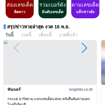
ส่องเลขเด็ด
รวมเบอร์ดัง
ตามเลขเด็ด
ติดดาว
อันดับเลขเด็ด
แท็กข่าวดัง
สรุปข่าวหวยล่าสุด งวด 16 พ.ย.
วันนี้
งวดนี้
เดือนนี้
งวดที่แล้ว
พันเบอร์
brighttv.co.th
กระแต อาร์สยาม แจกเลขเด็ดแฟนๆ หลังลื่นล้มคางแตก
ไกลถึงอิตาลี