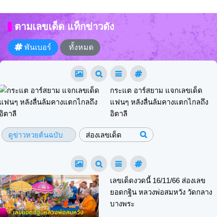
ตามเลขเด็ด แท็กข่าวดัง
พันเบอร์
ทั้งหมด
กระแต อาร์สยาม แจกเลขเด็ด
แฟนๆ หลังลื่นล้มคางแตกไกลถึง
อิตาลี
ดูข่าวหวยต้นฉบับ
ส่องเลขเด็ด
เลขเด็ดงวดนี้ 16/11/66 ส่องเลข
ยอดกฐิน หลวงพ่อสมหวัง วัดกลาง
บางพระ