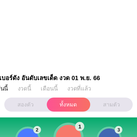
เบอร์ดัง อันดับเลขเด็ด งวด 01 พ.ย.
66
ันนี้
งวดนี้
เดือนนี้
งวดที่แล้ว
สองตัว
ทั้งหมด
สามตัว
1
2
3