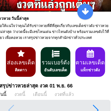
าวหวย วันนี้ล่าสุด
ื่อให้แน่ใจว่าคุณได้รับข่าวหวยที่ดีที่สุดเกี่ยวกับเลขเด็ดข่าวดัง ข่าวหวย
ม่ล่าสุด ว่างวดนี้จะมีเลขไหนเด่น ข่าวไหนดังบ้าง พร้อมรวมเลขดังไว้ที่
ียว เพื่อคอหวย เราสรุปข่าวหวยจากทุกสำนักข่าวทั่วประเทศ
ส่องเลขเด็ด
รวมเบอร์ดัง
ตามเลขเด็ด
ติดดาว
อันดับเลขเด็ด
แท็กข่าวดัง
สรุปข่าวหวยล่าสุด งวด 01 พ.ย.
66
ันนี้
งวดนี้
เดือนนี้
งวดที่แล้ว